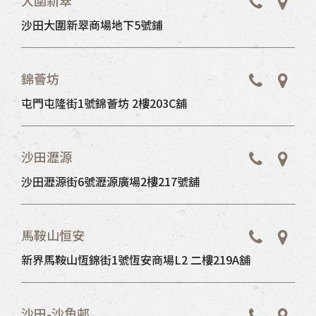
大圍新翠
沙田大圍新翠商場地下5號鋪
錦薈坊
屯門屯隆街1號錦薈坊 2樓203C舖
沙田瀝源
沙田瀝源街6號瀝源廣場2樓217號舖
馬鞍山恒安
新界馬鞍山恆錦街1號恆安商場L2 二樓219A舖
沙田-沙角邨