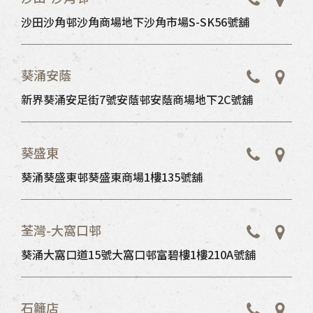
沙田沙角邨沙角商場地下沙角市場S-SK56號舖
葵涌安蔭
新界葵涌安足街7號安蔭邨安蔭商場地下2C號舖
葵盛東
葵涌葵盛東邨葵盛東商場1樓135號舖
荃灣-大窩口邨
葵涌大窩口道15號大窩口邨富碧樓1樓210A號舖
石籬店