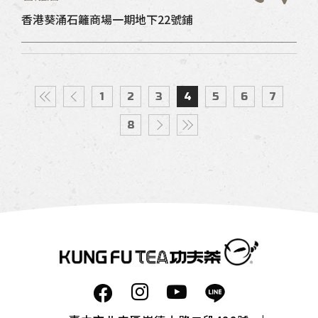
香港葵涌石籬商場一期地下22號鋪
1
2
3
4
5
6
7
8