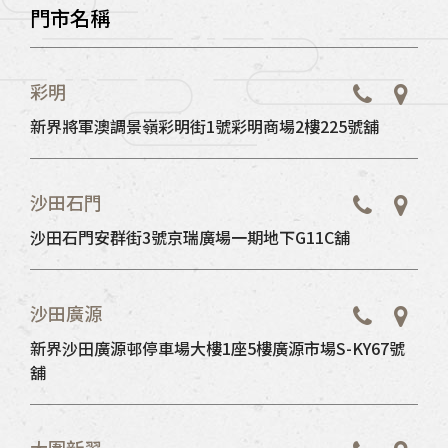
門市名稱
彩明
新界將軍澳調景嶺彩明街1號彩明商場2樓225號舖
沙田石門
沙田石門安群街3號京瑞廣場一期地下G11C舖
沙田廣源
新界沙田廣源邨停車場大樓1座5樓廣源市場S-KY67號
舖