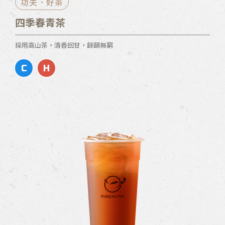
功夫．好茶
四季春青茶
採用高山茶，清香回甘，餘韻無窮
C
H