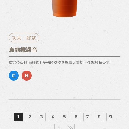
功夫．好茶
烏龍鐵觀音
炭焙茶香順而細膩！特殊揉捻技法與慢火重焙，造就獨特香氣
C
H
1
2
3
4
5
6
7
8
9