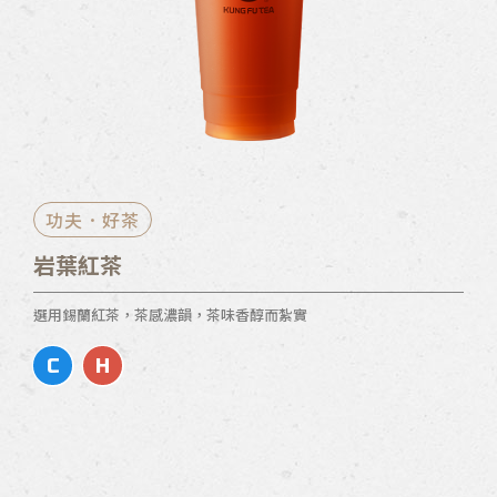
功夫．好茶
岩葉紅茶
選用錫蘭紅茶，茶感濃韻，茶味香醇而紮實
C
H