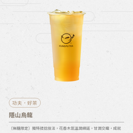
功夫．好茶
隱山烏龍
〔無糖限定〕獨特揉捻技法，花香木氣溫潤綿延，甘潤交織，成就