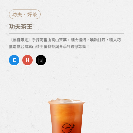
功夫．好茶
功夫茶王
〔無糖限定〕手採阿里山高山茶葉，細火慢焙，喉韻甘醇，職人巧
藝造就台灣高山茶王優良茶與冬季評鑑頭等獎！
C
H
固