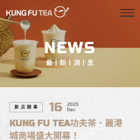
NEWS
最丨新丨消丨息
16
2025
新 店 開 幕
Dec
KUNG FU TEA功夫茶．麗港
城商場盛大開幕！