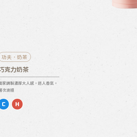
功夫．奶茶
巧克力奶茶
獨家調製濃厚大人感，迷人香氣，
層次滑順
C
H