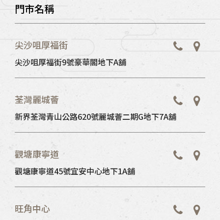
門市名稱
尖沙咀厚福街
尖沙咀厚福街9號豪華閣地下A舖
荃灣麗城薈
新界荃灣青山公路620號麗城薈二期G地下7A舖
觀塘康寧道
觀塘康寧道45號宜安中心地下1A舖
旺角中心