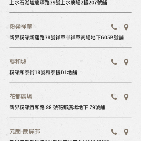
上水石湖墟龍琛路39號上水廣場2樓207號舖
粉嶺祥華
新界粉嶺新運路38號祥華邨祥華商場地下G05B號舖
聯和墟
粉嶺和泰街18號和泰樓D1地舖
花都廣場
新界粉嶺百和路 88 號花都廣場地下 79號鋪
元朗-朗屏邨