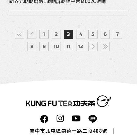
新界元朗朗屏路1號朗屏商場平台M002C號鋪
1
2
3
4
5
6
7
8
9
10
11
12
臺中市北屯區崇德十路二段488號