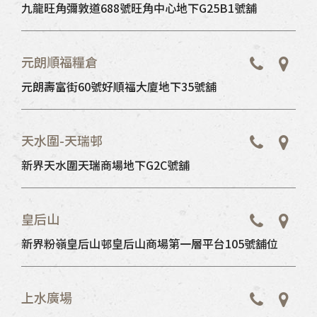
九龍旺角彌敦道688號旺角中心地下G25B1號舖
元朗順福糧倉
元朗壽富街60號好順福大廈地下35號舖
天水圍-天瑞邨
新界天水圍天瑞商場地下G2C號舖
皇后山
新界粉嶺皇后山邨皇后山商場第一層平台105號舖位
上水廣場