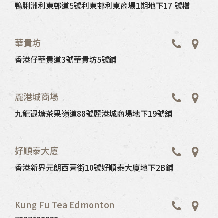
鴨脷洲利東邨道5號利東邨利東商場1期地下17 號檔
華貴坊
香港仔華貴道3號華貴坊5號鋪
麗港城商場
九龍觀塘茶果嶺道88號麗港城商場地下19號舖
好順泰大廈
香港新界元朗西菁街10號好順泰⼤廈地下2B鋪
Kung Fu Tea Edmonton