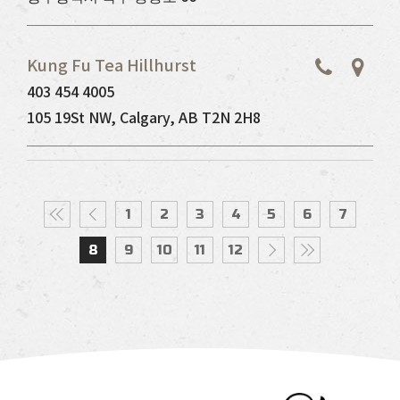
Kung Fu Tea Hillhurst
403 454 4005
105 19St NW, Calgary, AB T2N 2H8
1
2
3
4
5
6
7
8
9
10
11
12