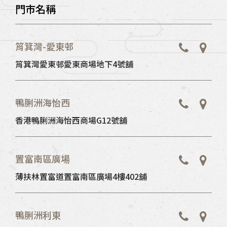
門市名稱
筲箕灣-愛東邨
筲箕灣愛東邨愛東商場地下4號舖
鴨脷洲海怡西
香港鴨脷洲海怡西商場G12號舖
置富南區廣場
薄扶林置富道置富南區廣場4樓402舖
鴨脷洲利東