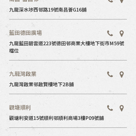
九龍深水埗西邨路19號南昌薈G16舖
藍田德田廣場
九龍藍田碧雲道223號德田邨商業大樓地下街市M59號
檔位
九龍灣啟業
九龍灣啟業邨啟賢樓地下2B舖
觀塘順利
觀塘利安道15號順利邨順利商場3樓P09號舖