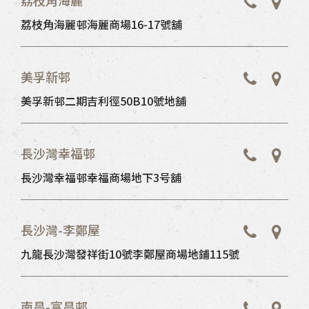
荔枝角海麗
荔枝角海麗邨海麗商場16-17號舖
美孚新邨
美孚新邨二期吉利徑50B10號地舖
長沙灣幸福邨
長沙灣幸福邨幸福商場地下3号舖
長沙灣-李鄭屋
九龍長沙灣發祥街10號李鄭屋商場地鋪115號
南昌-富昌邨