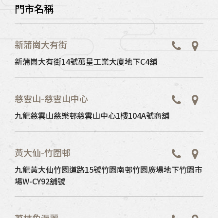
門市名稱
新蒲崗大有街
新蒲崗大有街14號萬星工業大廈地下C4舖
慈雲山-慈雲山中心
九龍慈雲山慈樂邨慈雲山中心1樓104A號商舖
黃大仙-竹圍邨
九龍黃大仙竹園道路15號竹園南邨竹園廣場地下竹園市
場W-CY92舖號