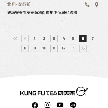
北角-安泰邨
觀塘安泰邨安泰商場街市地下低層64號檔
1
2
3
4
5
6
7
8
9
10
11
12